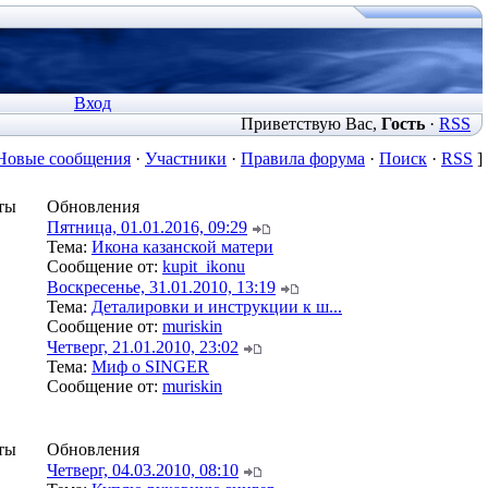
Вход
Приветствую Вас
,
Гость
·
RSS
Новые сообщения
·
Участники
·
Правила форума
·
Поиск
·
RSS
]
ты
Обновления
Пятница, 01.01.2016, 09:29
Тема:
Икона казанской матери
Сообщение от:
kupit_ikonu
Воскресенье, 31.01.2010, 13:19
Тема:
Деталировки и инструкции к ш...
Сообщение от:
muriskin
Четверг, 21.01.2010, 23:02
Тема:
Миф о SINGER
Сообщение от:
muriskin
ты
Обновления
Четверг, 04.03.2010, 08:10