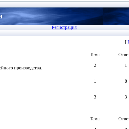
и
Регистрация
[
Темы
Отве
2
1
йного производства.
1
8
3
3
Темы
Отве