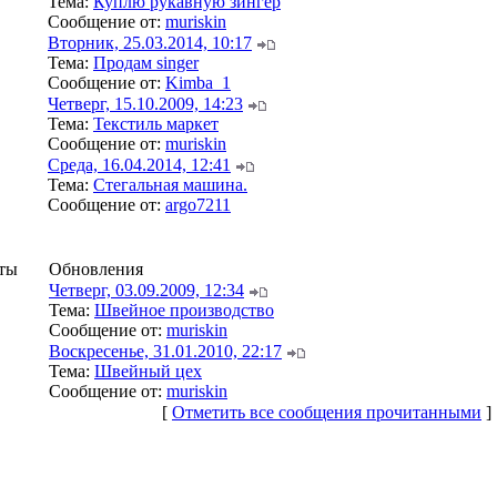
Тема:
Куплю рукавную зингер
Сообщение от:
muriskin
Вторник, 25.03.2014, 10:17
Тема:
Продам singer
Сообщение от:
Kimba_1
Четверг, 15.10.2009, 14:23
Тема:
Текстиль маркет
Сообщение от:
muriskin
Среда, 16.04.2014, 12:41
Тема:
Cтегальная машина.
Сообщение от:
argo7211
ты
Обновления
Четверг, 03.09.2009, 12:34
Тема:
Швейное производство
Сообщение от:
muriskin
Воскресенье, 31.01.2010, 22:17
Тема:
Швейный цех
Сообщение от:
muriskin
[
Отметить все сообщения прочитанными
]