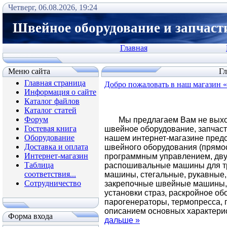
Четверг, 06.08.2026, 19:24
Швейное оборудование и запчаст
Главная
Меню сайта
Гл
Главная страница
Добро пожаловать в наш магазин 
Информация о сайте
Каталог файлов
Каталог статей
Форум
Мы предлагаем Вам не выхо
Гостевая книга
швейное оборудование, запчаст
Оборудование
нашем интернет-магазине пред
Доставка и оплата
швейного оборудования (прямос
Интернет-магазин
программным управлением, дву
Таблица
распошивальные машины для тр
соответствия...
машины, стегальные, рукавные,
Сотрудничество
закрепочные швейные машины
установки страз, раскройное о
парогенераторы, термопресса, 
описанием основных характери
Форма входа
дальше »