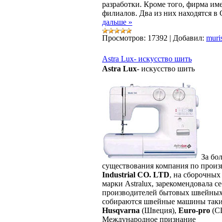
разработки. Кроме того, фирма им
филиалов. Два из них находятся 
дальше »
Просмотров:
17392
|
Добавил:
muri
Astra Lux- искусство шить
Astra Lux
- искусство шить
За бо
существования компания по произ
Industrial CO. LTD
, на сборочны
марки Astralux, зарекомендовала 
производителей бытовых швейных
собираются швейные машины таки
Husqvarna
(Швеция),
Euro-pro
(СШ
Международное признание