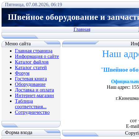
Пятница, 07.08.2026, 06:19
Швейное оборудование и запчаст
Главная
Меню сайта
Инф
Главная страница
Наш адр
Информация о сайте
Каталог файлов
Каталог статей
"
Швейное обо
Форум
Гостевая книга
Официальн
Оборудование
Наш адрес: 15
Доставка и оплата
Интернет-магазин
г.Кинешма
Таблица
соответствия...
Сотрудничество
сот 
E-mail
Форма входа
Copyr